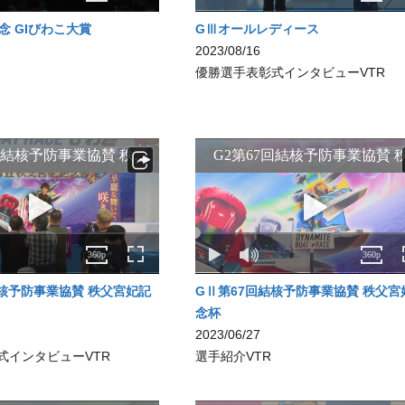
念 GIびわこ大賞
GⅢオールレディース
2023/08/16
優勝選手表彰式インタビューVTR
結核予防事業協賛 秩父宮妃記
GⅡ第67回結核予防事業協賛 秩父宮
念杯
2023/06/27
式インタビューVTR
選手紹介VTR