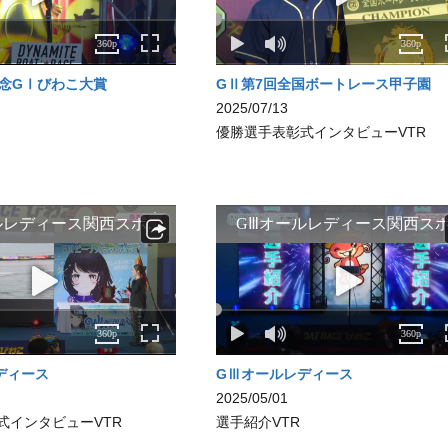
記念GⅠびわこ大賞
GⅡ第7回全国ボートレース甲子園
2025/07/13
優勝選手表彰式インタビューVTR
ディース
GⅢオールレディース
2025/05/01
式インタビューVTR
選手紹介VTR