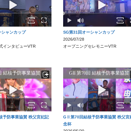
イト紹介
ーシャンカップ
SG第31回オーシャンカップ
2026/07/28
式インタビューVTR
オープニングセレモニーVTR
結核予防事業協賛 秩父宮妃記
GⅡ第70回結核予防事業協賛 秩父宮
念杯