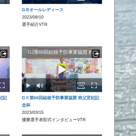
GⅢオールレディース
2023/08/10
選手紹介VTR
妃記
GⅡ第66回結核予防事業協賛 秩父宮妃記
念杯
2023/03/15
優勝選手表彰式インタビューVTR