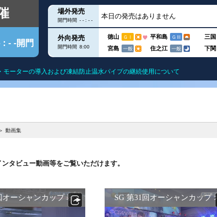
催
場外発売
本日の発売はありません
開門時間
- - : - -
徳山
平和島
三国
外向発売
ＧⅠ
ＧⅢ
- : - -開門
開門時間
8:00
宮島
住之江
下関
一般
一般
更について
クス
出目データ
滋賀遊びますガイド
得点率ランキン
ー
水面特性
モーター抽選結
動画集
グ
進入コース別データ
進入コース別選
インタビュー動画等をご覧いただけます。
こを知る
部
今節の結果
今節の進入コー
DF
ユー！
内