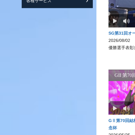
各種サービス
スマートフォンサ
SG第31回オ
2026/08/02
優勝選手表彰
GⅡ第70回
念杯