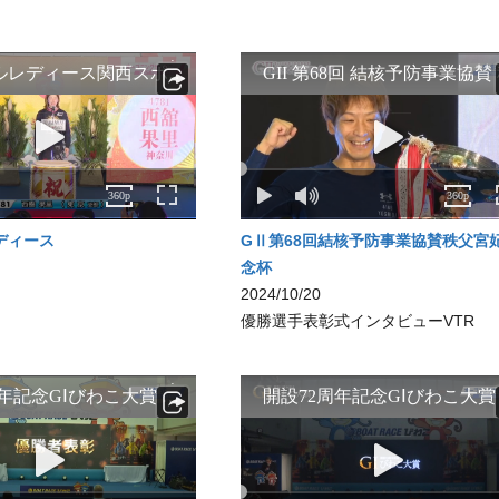
ディース
GⅡ第68回結核予防事業協賛秩父宮
念杯
2024/10/20
優勝選手表彰式インタビューVTR