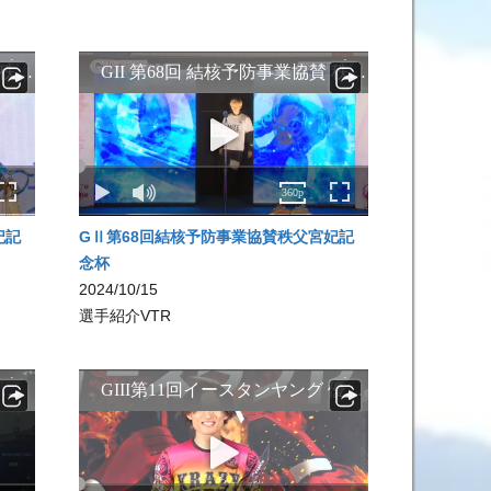
妃記
GⅡ第68回結核予防事業協賛秩父宮妃記
念杯
2024/10/15
選手紹介VTR