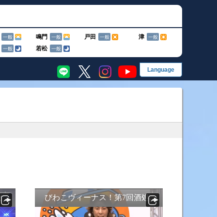
鳴門
戸田
津
一般
一般
一般
一般
若松
一般
一般
EN
English
简
简体字
繁
グ
繁體字
한
한국어
果・前検タイムランキング
手成績
ス別成績・決まり手