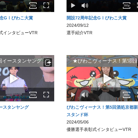
記念GⅠびわこ大賞
開設72周年記念GⅠびわこ大賞
2024/09/12
式インタビューVTR
選手紹介VTR
イースタンヤング
びわこヴィーナス！第5回酒処京都
スタンド杯
2024/05/06
優勝選手表彰式インタビューVTR