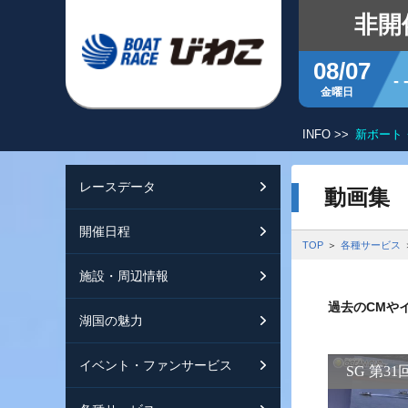
非開
08/07
- 
金曜日
INFO >>
開門時刻の運用変
レースデータ
シリーズインデッ
開催日程
交通ガイド
動画集
開催日程
レース展望
開催日程（年間）
施設ガイド
特設バックナンバ
TOP
各種サービス
施設・周辺情報
モーターランキン
レイクルびわこ
動画集
過去のCMや
湖国の魅力
ボートデータ
ボートレースびわ
淡海ポイント倶楽
イベント・ファンサービス
出走表・前日予想P
オーミー！フォー
メールマガジン案