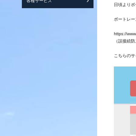
各種サービス
スマートフォンサ
日頃よりボ
ボートレー
https://ww
（誤接続防
こちらのサ