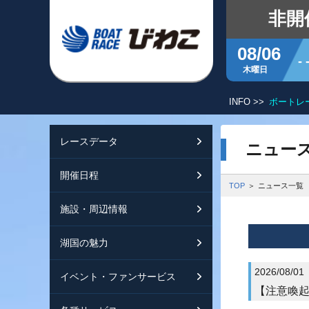
非開
08/06
- 
木曜日
INFO >>
ボートレ
レースデータ
シリーズインデッ
開催日程
交通ガイド
ニュー
開催日程
レース展望
開催日程（年間）
施設ガイド
特設バックナンバ
TOP
ニュース一覧
施設・周辺情報
モーターランキン
レイクルびわこ
動画集
湖国の魅力
ボートデータ
ボートレースびわ
淡海ポイント倶楽
2026/08/01
イベント・ファンサービス
出走表・前日予想P
オーミー！フォー
メールマガジン案
【注意喚