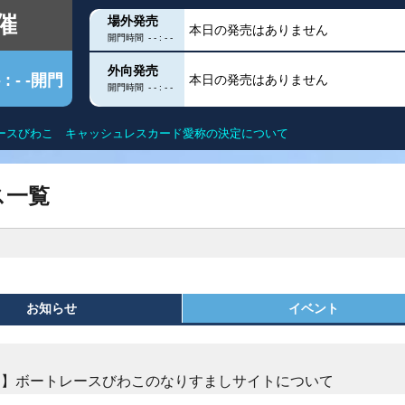
催
場外発売
本日の発売はありません
開門時間
- - : - -
外向発売
- : - -開門
本日の発売はありません
開門時間
- - : - -
ースびわこ キャッシュレスカード愛称の決定について
クス
出目データ
滋賀遊びますガイド
得点率ランキン
ス一覧
ー
水面特性
モーター抽選結
グ
進入コース別データ
進入コース別選
お知らせ
イベント
こを知る
部
今節の結果
今節の進入コー
DF
ユー！
内
起】ボートレースびわこのなりすましサイトについて