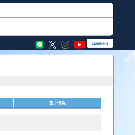
EN
English
简
简体字
繁
グ
繁體字
한
한국어
果・前検タイムランキング
手成績
選手情報
ス別成績・決まり手