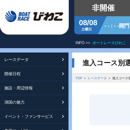
非開催
08/08
- - : - -開門
土曜日
INFO >>
ボートレースびわこ 
レースデータ
シリーズインデックス
開催日程
交通ガイド
進入コース別
開催日程
レース展望
開催日程（年間）
施設ガイド
特設バックナンバー
TOP
レースデータ
進入コース
施設・周辺情報
モーターランキング
レイクルびわこ
動画集
湖国の魅力
ボートデータ
ボートレースびわこを知る
淡海ポイント倶楽部
イベント・ファンサービス
出走表・前日予想PDF
オーミー！フォーユー！
メールマガジン案内