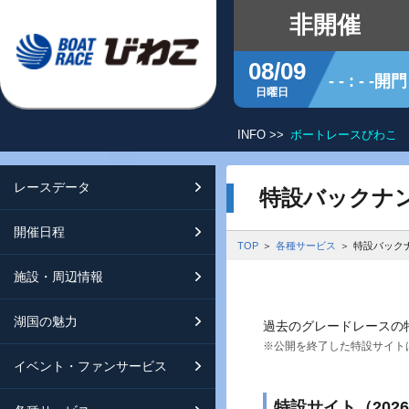
非開催
08/09
- - : - -開門
日曜日
INFO >>
【令和8年10月1日以降】横断
レースデータ
シリーズインデックス
開催日程
交通ガイド
特設バックナ
開催日程
レース展望
開催日程（年間）
施設ガイド
特設バックナンバー
TOP
各種サービス
特設バック
施設・周辺情報
モーターランキング
レイクルびわこ
動画集
湖国の魅力
ボートデータ
ボートレースびわこを知る
淡海ポイント倶楽部
過去のグレードレースの
※公開を終了した特設サイト
イベント・ファンサービス
出走表・前日予想PDF
オーミー！フォーユー！
メールマガジン案内
特設サイト（202