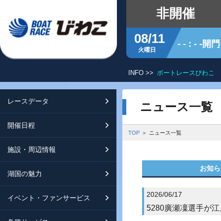
非開催
08/11
- - : - -開門
火曜日
INFO >>
ボートレースびわこ 
レースデータ
シリーズインデックス
開催日程
交通ガイド
ニュース一覧
開催日程
レース展望
開催日程（年間）
施設ガイド
特設バックナンバー
TOP
ニュース一覧
施設・周辺情報
モーターランキング
レイクルびわこ
動画集
お知ら
湖国の魅力
ボートデータ
ボートレースびわこを知る
淡海ポイント倶楽部
2026/06/17
イベント・ファンサービス
出走表・前日予想PDF
オーミー！フォーユー！
メールマガジン案内
5280廣瀬凜選手が