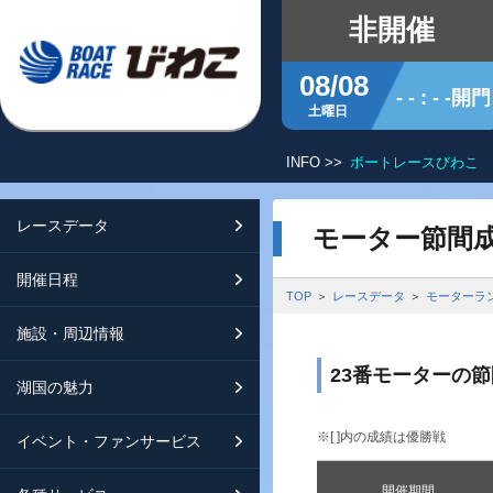
非開催
08/08
- - : - -開門
土曜日
INFO >>
ボートレースびわこ 
レースデータ
シリーズインデックス
開催日程
交通ガイド
モーター節間
開催日程
レース展望
開催日程（年間）
施設ガイド
特設バックナンバー
TOP
レースデータ
モーターラ
施設・周辺情報
モーターランキング
レイクルびわこ
動画集
23番モーターの
湖国の魅力
ボートデータ
ボートレースびわこを知る
淡海ポイント倶楽部
※[ ]内の成績は優勝戦
イベント・ファンサービス
出走表・前日予想PDF
オーミー！フォーユー！
メールマガジン案内
開催期間