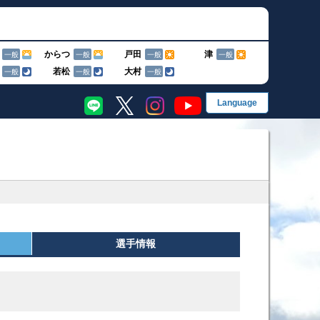
からつ
戸田
津
一般
一般
一般
一般
若松
大村
一般
一般
一般
EN
English
简
简体字
繁
グ
繁體字
한
한국어
果・前検タイムランキング
手成績
選手情報
ス別成績・決まり手