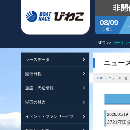
非開
08/09
- 
日曜日
INFO >>
ボートレ
レースデータ
シリーズインデッ
開催日程
交通ガイド
ニュー
開催日程
レース展望
開催日程（年間）
施設ガイド
特設バックナンバ
TOP
ニュース一覧
施設・周辺情報
モーターランキン
レイクルびわこ
動画集
湖国の魅力
ボートデータ
ボートレースびわ
淡海ポイント倶楽
2025/01/19
イベント・ファンサービス
出走表・前日予想P
オーミー！フォー
メールマガジン案
3721守