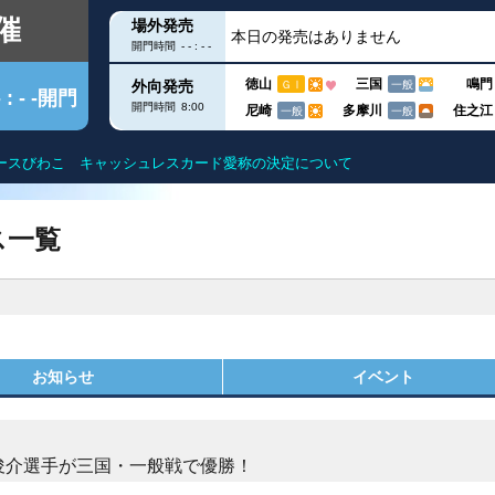
催
場外発売
本日の発売はありません
開門時間
- - : - -
徳山
三国
鳴門
外向発売
ＧⅠ
一般
- : - -開門
開門時間
8:00
尼崎
多摩川
住之江
一般
一般
ースびわこ キャッシュレスカード愛称の決定について
クス
出目データ
滋賀遊びますガイド
得点率ランキン
ス一覧
ー
水面特性
モーター抽選結
グ
進入コース別データ
進入コース別選
お知らせ
イベント
こを知る
部
今節の結果
今節の進入コー
DF
ユー！
内
田俊介選手が三国・一般戦で優勝！