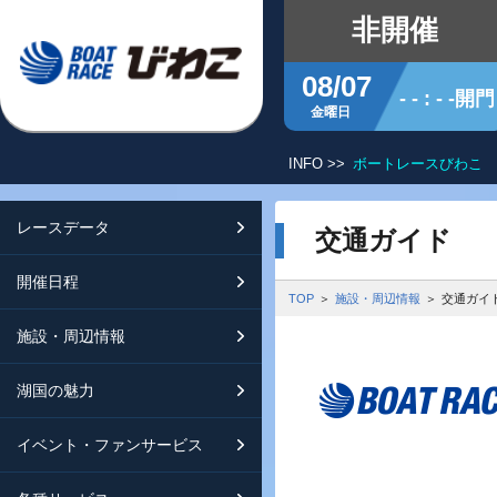
非開催
08/07
- - : - -開門
金曜日
INFO >>
ボートレースびわこ 
レースデータ
シリーズインデックス
開催日程
交通ガイド
交通ガイド
開催日程
レース展望
開催日程（年間）
施設ガイド
特設バックナンバー
TOP
施設・周辺情報
交通ガイ
施設・周辺情報
モーターランキング
レイクルびわこ
動画集
湖国の魅力
ボートデータ
ボートレースびわこを知る
淡海ポイント倶楽部
イベント・ファンサービス
出走表・前日予想PDF
オーミー！フォーユー！
メールマガジン案内