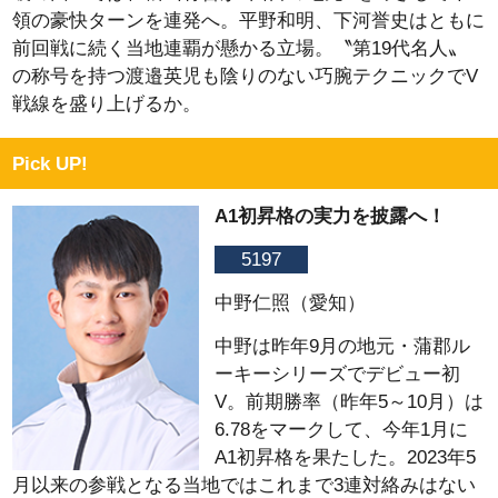
領の豪快ターンを連発へ。平野和明、下河誉史はともに
前回戦に続く当地連覇が懸かる立場。〝第19代名人〟
の称号を持つ渡邉英児も陰りのない巧腕テクニックでV
戦線を盛り上げるか。
Pick UP!
A1初昇格の実力を披露へ！
5197
中野仁照（愛知）
中野は昨年9月の地元・蒲郡ル
ーキーシリーズでデビュー初
V。前期勝率（昨年5～10月）は
6.78をマークして、今年1月に
A1初昇格を果たした。2023年5
月以来の参戦となる当地ではこれまで3連対絡みはない