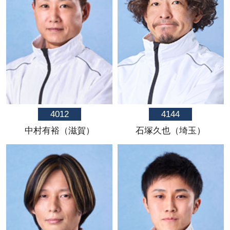
4012
4144
中村有裕（滋賀）
石塚久也（埼玉）