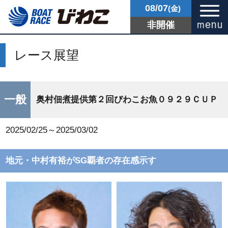
08/07
(金)
非開催
レース展望
一般
奥村佃煮提供第２回びわこお魚０９２９ＣＵＰ
2025/02/25～2025/03/02
地元・中村有裕がSG覇者の存在感示す