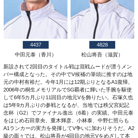
4437
4828
中田元泰（香川）
松山将吾（滋賀）
新設されて2回目のタイトル戦は混戦ムードが漂うメン
バー構成となった。その中でV候補の筆頭に推すのは地
元の中村有裕だ。今年1月には12期ぶりとなるA1復帰。
2006年の桐生メモリアルでSG覇者に輝いた手腕を駆使
して6年5カ月ぶり11回目の地元Vを飾りたい。石塚久也
は5年9カ月ぶりの参戦となるが、当地では秩父宮妃記
念杯（G2）でファイナル進出（6着）の実績。中田元泰
をはじめ石田章央、重木輝彦、小林泰、中野仁照らも
A1ランカーの実力を発揮してV争いに加わりそうだ。A2
級の面々では、松山将吾が4回目の地元Vをめざして本