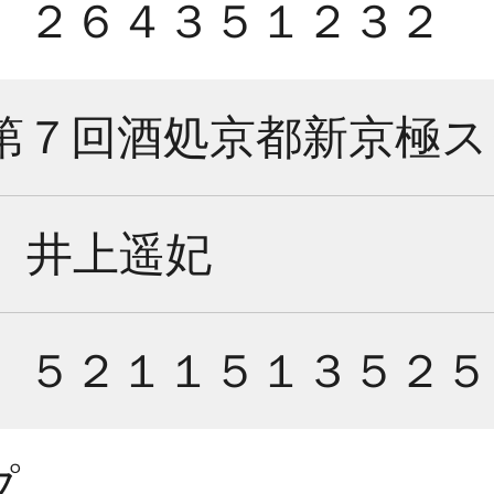
２６４３５１２３２
第７回酒処京都新京極ス
井上遥妃
５２１１５１３５２５
プ