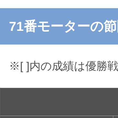
71番モーターの
※[ ]内の成績は優勝