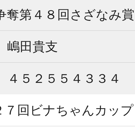
争奪第４８回さざなみ賞
嶋田貴支
４５２５５４３３４
２７回ビナちゃんカップ