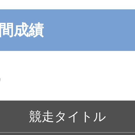
節間成績
戦
競走タイトル