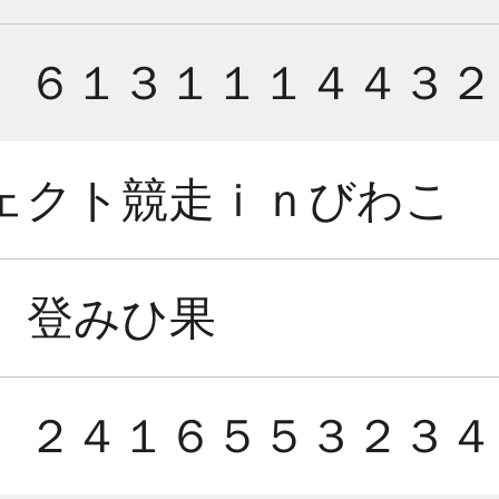
６１３１１１４４３２
ェクト競走ｉｎびわこ
登みひ果
２４１６５５３２３４