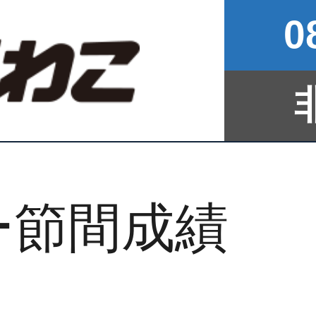
0
ー節間成績