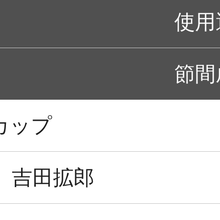
使用
節間
カップ
吉田拡郎