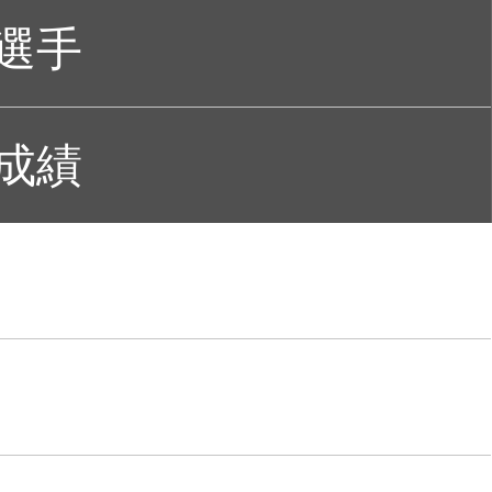
選手
成績