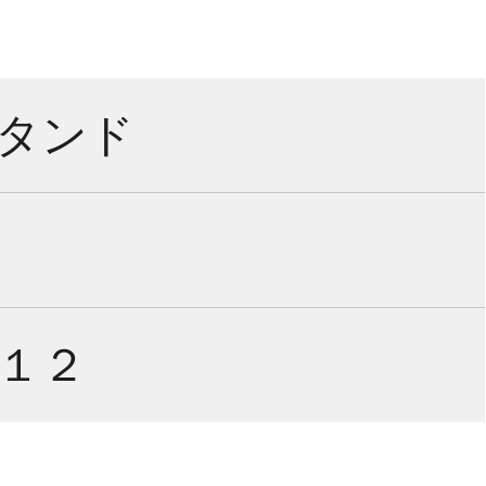
タンド
１２