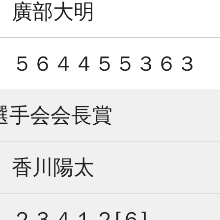
廣部大明
５６４４５５３６３
選手会会長賞
香川陽太
２３４１２[６]