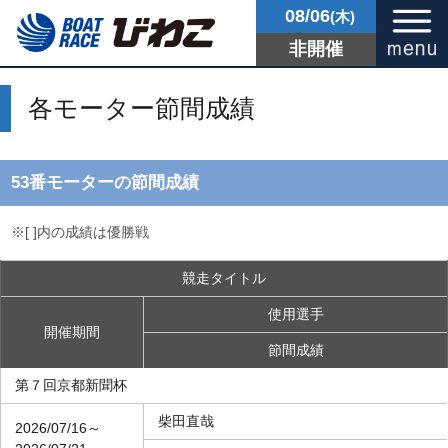
08/06
(木)
非開催
各モーター節間成績
53番モーターの節間成績
※[ ]内の成績は優勝戦
競走タイトル
使用選手
開催期間
節間成績
第７回京都新聞杯
柴田直哉
2026/07/16～