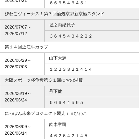
2026/07/21
６６６５４６４５１
びわこヴィーナス！第７回酒処京都新京極スタンド
堀之内紀代子
2026/07/07～
2026/07/12
３６４５４３４２２２
第１４回近江牛カップ
山下大輝
2026/06/29～
2026/07/03
１２２３３２１４１４
大阪スポーツ杯争奪第３１回におの湖賞
丹下健
2026/06/19～
2026/06/24
５６６４４５６５
にっぽん未来プロジェクト競走ｉｎびわこ
鈴木章司
2026/06/09～
2026/06/14
４６２６４２１４５