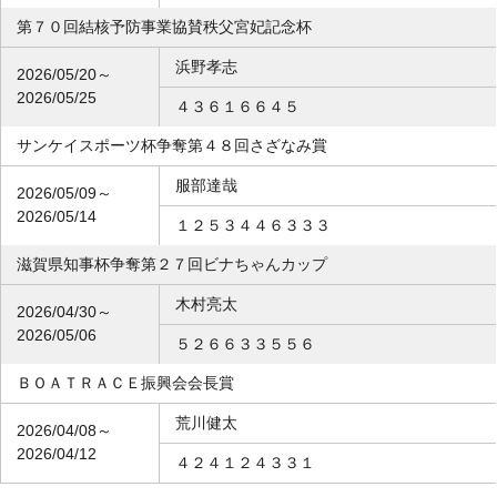
第７０回結核予防事業協賛秩父宮妃記念杯
浜野孝志
2026/05/20～
2026/05/25
４３６１６６４５
サンケイスポーツ杯争奪第４８回さざなみ賞
服部達哉
2026/05/09～
2026/05/14
１２５３４４６３３３
滋賀県知事杯争奪第２７回ビナちゃんカップ
木村亮太
2026/04/30～
2026/05/06
５２６６３３５５６
ＢＯＡＴＲＡＣＥ振興会会長賞
荒川健太
2026/04/08～
2026/04/12
４２４１２４３３１