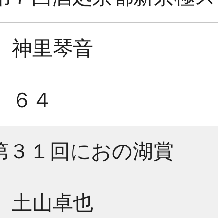
神里琴音
６４
第３１回におの湖賞
土山卓也