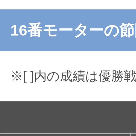
16番モーターの
※[ ]内の成績は優勝