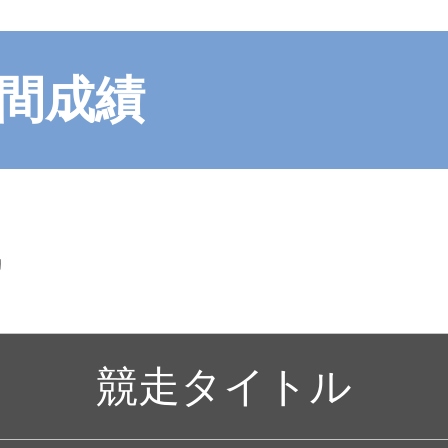
節間成績
戦
競走タイトル