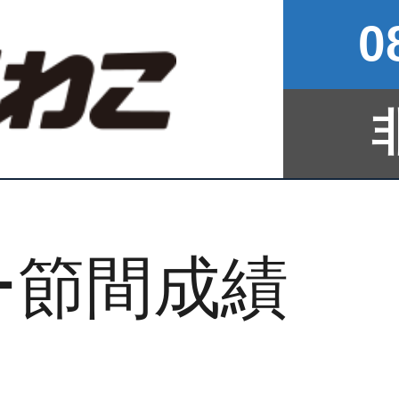
0
ー節間成績