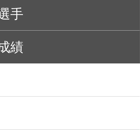
選手
成績