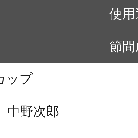
使用
節間
カップ
中野次郎