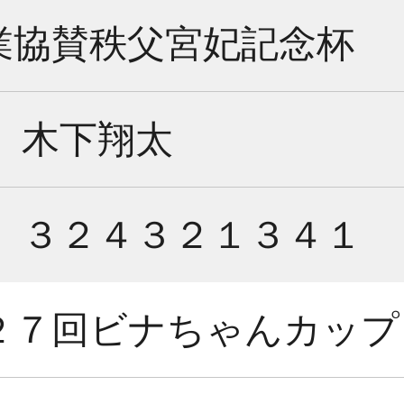
業協賛秩父宮妃記念杯
木下翔太
３２４３２１３４１
２７回ビナちゃんカップ