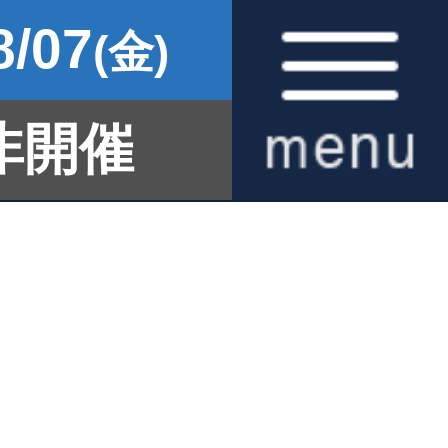
8/07
(金)
非開催