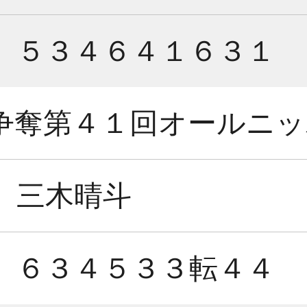
５３４６４１６３１
争奪第４１回オールニッ
三木晴斗
６３４５３３転４４