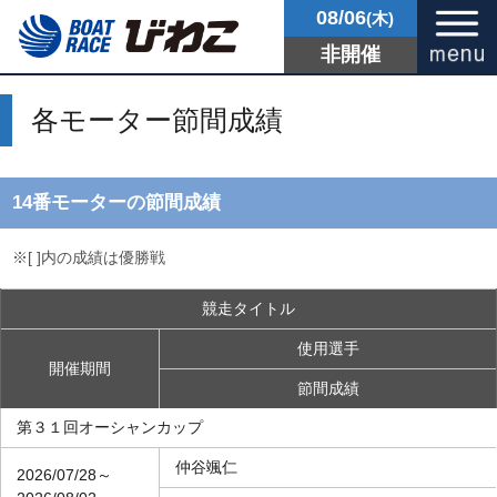
08/06
(木)
非開催
各モーター節間成績
14番モーターの節間成績
※[ ]内の成績は優勝戦
競走タイトル
使用選手
開催期間
節間成績
第３１回オーシャンカップ
仲谷颯仁
2026/07/28～