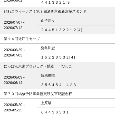
2026/08/02
４４１３３２１[３]
びわこヴィーナス！第７回酒処京都新京極スタンド
倉持莉々
2026/07/07～
2026/07/12
２４４５１３２２１２[４]
第１４回近江牛カップ
桑島和宏
2026/06/29～
2026/07/03
１５２２３５３２[４]
にっぽん未来プロジェクト競走ｉｎびわこ
菊池峰晴
2026/06/09～
2026/06/14
３５６４５４１４２３
第７０回結核予防事業協賛秩父宮妃記念杯
上原崚
2026/05/20～
2026/05/25
６４４３６３３１