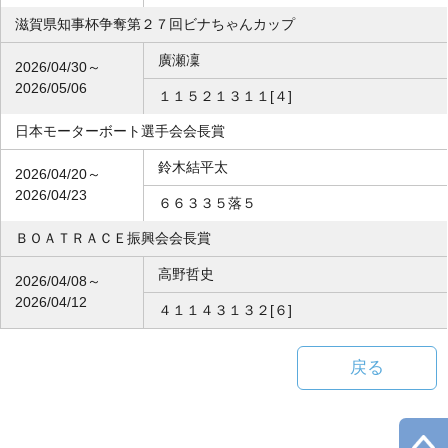
滋賀県知事杯争奪第２７回ビナちゃんカップ
廣瀬凜
2026/04/30～
2026/05/06
１１５２１３１１[４]
日本モーターボート選手会会長賞
鈴木結平太
2026/04/20～
2026/04/23
６６３３５落５
ＢＯＡＴＲＡＣＥ振興会会長賞
高野哲史
2026/04/08～
2026/04/12
４１１４３１３２[６]
戻る