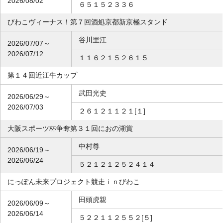
2026/08/02
６５１５２３３６
びわこヴィーナス！第７回酒処京都新京極スタンド
谷川里江
2026/07/07～
2026/07/12
１１６２１５２６１５
第１４回近江牛カップ
武田光史
2026/06/29～
2026/07/03
２６１２１１２１[１]
大阪スポーツ杯争奪第３１回におの湖賞
中村尊
2026/06/19～
2026/06/24
５２１２１２５２４１４
にっぽん未来プロジェクト競走ｉｎびわこ
田頭虎親
2026/06/09～
2026/06/14
５２２１１２５５２[５]