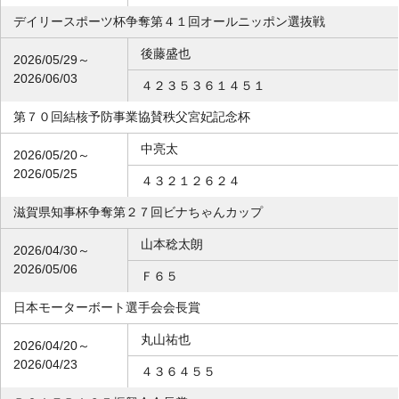
デイリースポーツ杯争奪第４１回オールニッポン選抜戦
後藤盛也
2026/05/29～
2026/06/03
４２３５３６１４５１
第７０回結核予防事業協賛秩父宮妃記念杯
中亮太
2026/05/20～
2026/05/25
４３２１２６２４
滋賀県知事杯争奪第２７回ビナちゃんカップ
山本稔太朗
2026/04/30～
2026/05/06
Ｆ６５
日本モーターボート選手会会長賞
丸山祐也
2026/04/20～
2026/04/23
４３６４５５