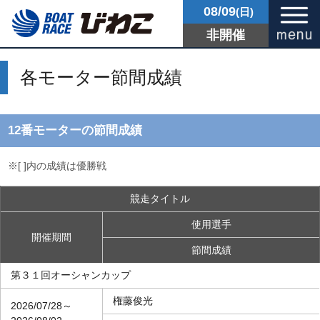
08/09
(日)
非開催
各モーター節間成績
12番モーターの節間成績
※[ ]内の成績は優勝戦
競走タイトル
使用選手
開催期間
節間成績
第３１回オーシャンカップ
権藤俊光
2026/07/28～