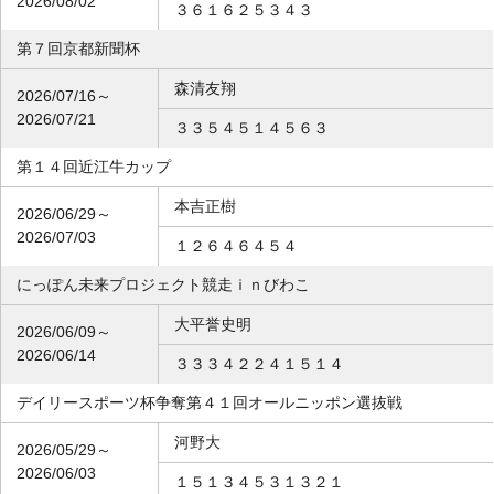
2026/08/02
３６１６２５３４３
第７回京都新聞杯
森清友翔
2026/07/16～
2026/07/21
３３５４５１４５６３
第１４回近江牛カップ
本吉正樹
2026/06/29～
2026/07/03
１２６４６４５４
にっぽん未来プロジェクト競走ｉｎびわこ
大平誉史明
2026/06/09～
2026/06/14
３３３４２２４１５１４
デイリースポーツ杯争奪第４１回オールニッポン選抜戦
河野大
2026/05/29～
2026/06/03
１５１３４５３１３２１