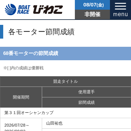
08/07
(金)
非開催
各モーター節間成績
68番モーターの節間成績
※[ ]内の成績は優勝戦
競走タイトル
使用選手
開催期間
節間成績
第３１回オーシャンカップ
山田祐也
2026/07/28～