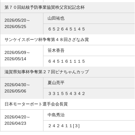
第７０回結核予防事業協賛秩父宮妃記念杯
山田祐也
2026/05/20～
2026/05/25
６５２６４５１４５
サンケイスポーツ杯争奪第４８回さざなみ賞
笹木香吾
2026/05/09～
2026/05/14
６４５１６１１１５
滋賀県知事杯争奪第２７回ビナちゃんカップ
夏山亮平
2026/04/30～
2026/05/06
３３１５５４３４２
日本モーターボート選手会会長賞
中島秀治
2026/04/20～
2026/04/23
２４２４１１[３]