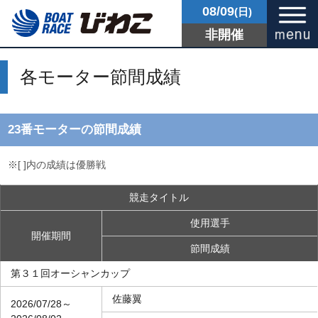
08/09
(日)
非開催
各モーター節間成績
23番モーターの節間成績
※[ ]内の成績は優勝戦
競走タイトル
使用選手
開催期間
節間成績
第３１回オーシャンカップ
佐藤翼
2026/07/28～