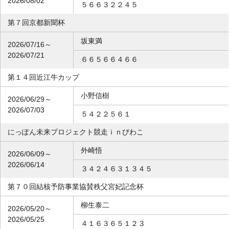
2026/08/02
５６６３２２４５
第７回京都新聞杯
坂東満
2026/07/16～
2026/07/21
６６５６６４６６
第１４回近江牛カップ
小野信樹
2026/06/29～
2026/07/03
５４２２５６１
にっぽん未来プロジェクト競走ｉｎびわこ
外崎悟
2026/06/09～
2026/06/14
３４２４６３１３４５
第７０回結核予防事業協賛秩父宮妃記念杯
柳生泰二
2026/05/20～
2026/05/25
４１６３６５１２３