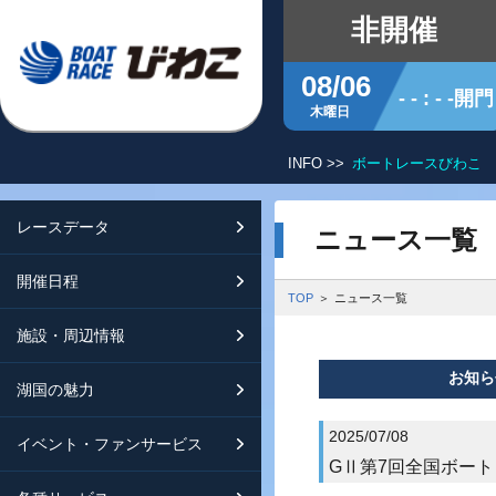
非開催
08/06
- - : - -開門
木曜日
INFO >>
ボートレースびわこ 
レースデータ
シリーズインデックス
開催日程
交通ガイド
ニュース一覧
開催日程
レース展望
開催日程（年間）
施設ガイド
特設バックナンバー
TOP
ニュース一覧
施設・周辺情報
モーターランキング
レイクルびわこ
動画集
お知ら
湖国の魅力
ボートデータ
ボートレースびわこを知る
淡海ポイント倶楽部
2025/07/08
イベント・ファンサービス
出走表・前日予想PDF
オーミー！フォーユー！
メールマガジン案内
GⅡ第7回全国ボー