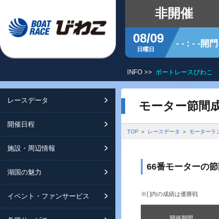
非開催
08/09
- - : - -開門
日曜日
INFO >>
ボートレースびわこ 
レースデータ
シリーズインデックス
開催日程
交通ガイド
モーター節間
開催日程
レース展望
開催日程（年間）
施設ガイド
特設バックナンバー
TOP
レースデータ
モーターラ
施設・周辺情報
モーターランキング
レイクルびわこ
動画集
66番モーターの
湖国の魅力
ボートデータ
ボートレースびわこを知る
淡海ポイント倶楽部
※[ ]内の成績は優勝戦
イベント・ファンサービス
出走表・前日予想PDF
オーミー！フォーユー！
メールマガジン案内
開催期間