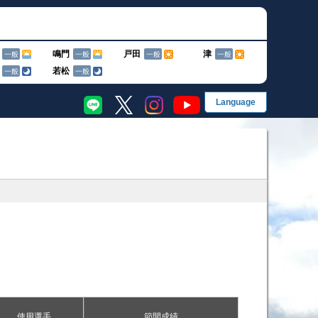
鳴門
戸田
津
一般
一般
一般
一般
若松
一般
一般
EN
English
简
简体字
繁
グ
繁體字
한
한국어
果・前検タイムランキング
手成績
ス別成績・決まり手
使用選手
節間成績