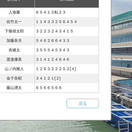
入海馨
６５４１３転２３
佐竹太一
１１４３３２５６４５４
下條雄太郎
３２２３２４３４１５
加藤奈月
５４６２６６４３３
表健太
３５５５４５３４３
渡邉優美
３１４１２４６４６
山ノ内雅人
１２６３２２２５２[４]
金子良昭
３４１２１[２]
藤山湧太
６５６６５６６
戻る