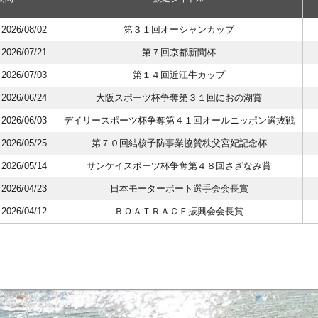
イト紹介
2026/08/02
第３１回オーシャンカップ
2026/07/21
第７回京都新聞杯
2026/07/03
第１４回近江牛カップ
2026/06/24
大阪スポーツ杯争奪第３１回におの湖賞
2026/06/03
デイリースポーツ杯争奪第４１回オールニッポン選抜戦
2026/05/25
第７０回結核予防事業協賛秩父宮妃記念杯
2026/05/14
サンケイスポーツ杯争奪第４８回さざなみ賞
2026/04/23
日本モーターボート選手会会長賞
2026/04/12
ＢＯＡＴＲＡＣＥ振興会会長賞