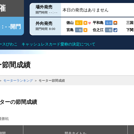
催
場外発売
本日の発売はありません
開門時間
- - : - -
徳山
平和島
三国
外向発売
ＧⅠ
ＧⅢ
- : - -開門
開門時間
8:00
宮島
住之江
下関
一般
一般
ースびわこ キャッシュレスカード愛称の決定について
クス
出目データ
滋賀遊びますガイド
得点率ランキン
ー節間成績
ー
水面特性
モーター抽選結
モーターランキング
モーター節間成績
グ
進入コース別データ
進入コース別選
ーターの節間成績
こを知る
部
今節の結果
今節の進入コー
優勝戦
DF
ユー！
内
期間
競走タイトル