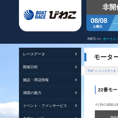
非開
08/08
- 
土曜日
INFO >>
ボートレ
レースデータ
シリーズインデッ
開催日程
交通ガイド
モータ
開催日程
レース展望
開催日程（年間）
施設ガイド
特設バックナンバ
TOP
レースデータ
施設・周辺情報
モーターランキン
レイクルびわこ
動画集
22番モ
湖国の魅力
ボートデータ
ボートレースびわ
淡海ポイント倶楽
※[ ]内の成績は
イベント・ファンサービス
出走表・前日予想P
オーミー！フォー
メールマガジン案
開催