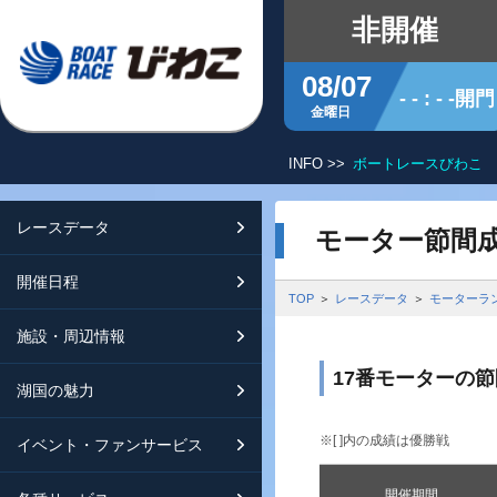
非開催
08/07
- - : - -開門
金曜日
INFO >>
ボートレースびわこ 
レースデータ
シリーズインデックス
開催日程
交通ガイド
モーター節間
開催日程
レース展望
開催日程（年間）
施設ガイド
特設バックナンバー
TOP
レースデータ
モーターラ
施設・周辺情報
モーターランキング
レイクルびわこ
動画集
17番モーターの
湖国の魅力
ボートデータ
ボートレースびわこを知る
淡海ポイント倶楽部
※[ ]内の成績は優勝戦
イベント・ファンサービス
出走表・前日予想PDF
オーミー！フォーユー！
メールマガジン案内
開催期間